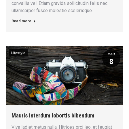
convallis vel. Etiam gravida sollicitudin felis nec
ullamcorper fusce molestie scelerisque.
Read more
Lifestyle
MAR
8
Mauris interdum lobortis bibendum
Viva ladiet metus nulla. Hitrices orci leo, et feugiat