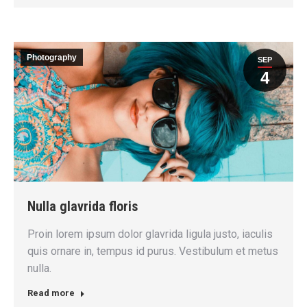
Photography
SEP
4
Nulla glavrida floris
Proin lorem ipsum dolor glavrida ligula justo, iaculis
quis ornare in, tempus id purus. Vestibulum et metus
nulla.
Read more