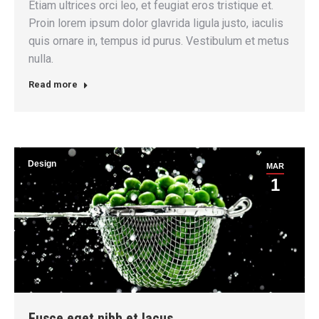
Etiam ultrices orci leo, et feugiat eros tristique et.
Proin lorem ipsum dolor glavrida ligula justo, iaculis
quis ornare in, tempus id purus. Vestibulum et metus
nulla.
Read more
Design
MAR
1
Fusce eget nibh et lacus