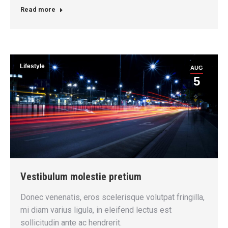
Read more
Lifestyle
AUG
5
Vestibulum molestie pretium
Donec venenatis, eros scelerisque volutpat fringilla,
mi diam varius ligula, in eleifend lectus est
sollicitudin ante ac hendrerit.