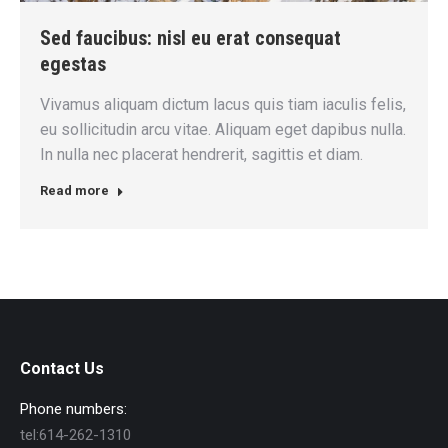
Sed faucibus: nisl eu erat consequat
egestas
Vivamus aliquam dictum lacus quis tiam iaculis felis,
eu sollicitudin arcu vitae. Aliquam eget dapibus nulla.
In nulla nec placerat hendrerit, sagittis et diam.
Read more
Contact Us
Phone numbers:
tel:614-262-1310