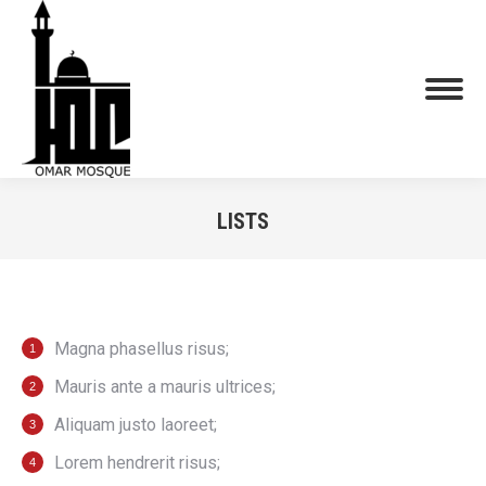
LISTS
You are here:
Magna phasellus risus;
Mauris ante a mauris ultrices;
Aliquam justo laoreet;
Lorem hendrerit risus;